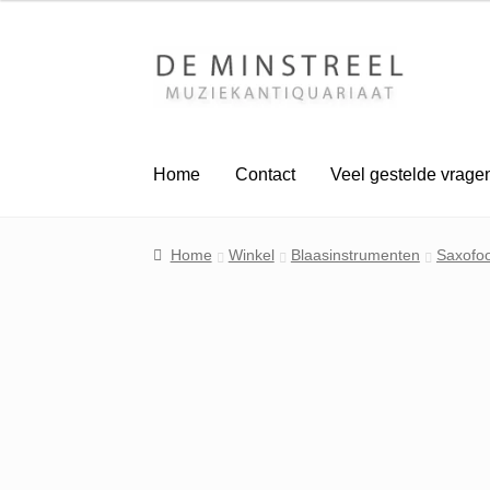
Ga
Ga
door
naar
naar
de
navigatie
inhoud
Home
Contact
Veel gestelde vrage
Home
Winkel
Blaasinstrumenten
Saxofo