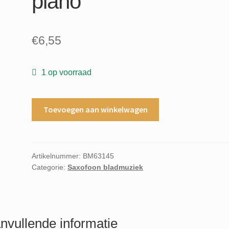
piano
€
6,55
1 op voorraad
Songe
Toevoegen aan winkelwagen
de
coppelius
pour
saxophone
Artikelnummer:
BM63145
Categorie:
Saxofoon bladmuziek
et
piano
aantal
nvullende informatie