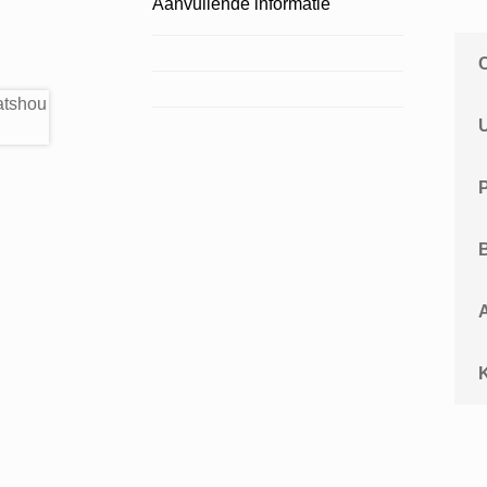
Aanvullende informatie
A
K