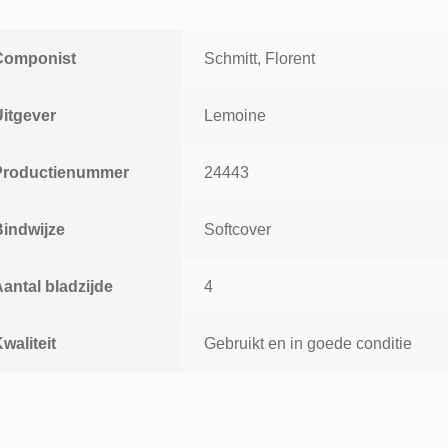
Componist
Schmitt, Florent
Uitgever
Lemoine
Productienummer
24443
Bindwijze
Softcover
antal bladzijde
4
waliteit
Gebruikt en in goede conditie