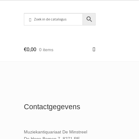
€
0,00
0 items
Contactgegevens
Muziekantiquariaat De Minstreel
De Hoge Bomen 7, 8271 RE