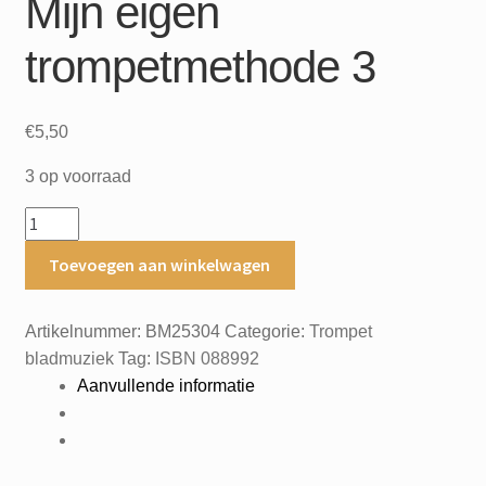
Mijn eigen
trompetmethode 3
€
5,50
3 op voorraad
Mijn
eigen
Toevoegen aan winkelwagen
trompetmethode
3
aantal
Artikelnummer:
BM25304
Categorie:
Trompet
bladmuziek
Tag:
ISBN 088992
Aanvullende informatie