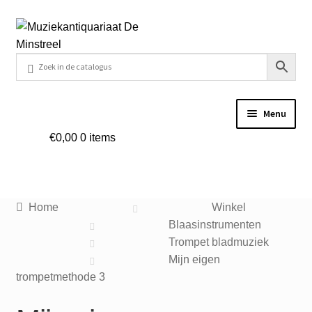
Ga
Ga
door
naar
naar
de
navigatie
inhoud
Menu
€
0,00
0 items
Home
Contact
Home
Winkel
Veel gestelde vragen
Blaasinstrumenten
Trompet bladmuziek
Winkel
Mijn eigen
trompetmethode 3
Mijn account