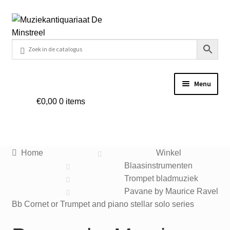
Ga
Ga
door
naar
naar
de
navigatie
inhoud
Menu
€
0,00
0 items
Home
Contact
Home
Winkel
Veel gestelde vragen
Blaasinstrumenten
Trompet bladmuziek
Winkel
Pavane by Maurice Ravel
Bb Cornet or Trumpet and piano stellar solo series
Mijn account