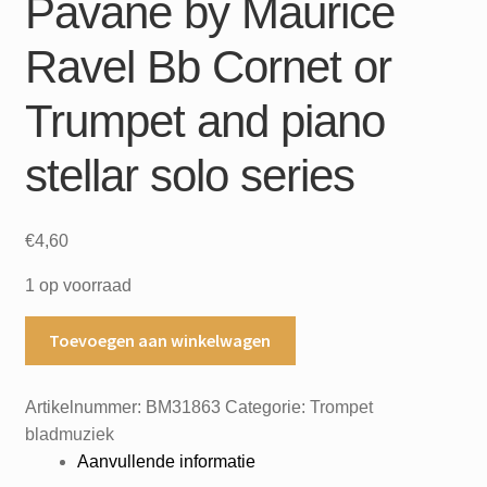
Pavane by Maurice
Ravel Bb Cornet or
Trumpet and piano
stellar solo series
€
4,60
1 op voorraad
Pavane
Toevoegen aan winkelwagen
by
Maurice
Artikelnummer:
BM31863
Categorie:
Trompet
Ravel
bladmuziek
Bb
Aanvullende informatie
Cornet