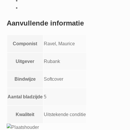
or
Trumpet
and
Aanvullende informatie
piano
stellar
solo
Componist
Ravel, Maurice
series
aantal
Uitgever
Rubank
Bindwijze
Softcover
Aantal bladzijde
5
Kwaliteit
Uitstekende conditie