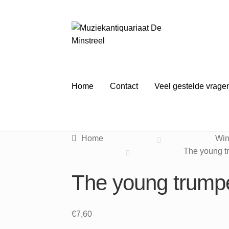
Ga
Ga
door
naar
naar
de
navigatie
inhoud
Home
Contact
Veel gestelde vrage
Home
Win
The young t
The young trumpe
€
7,60