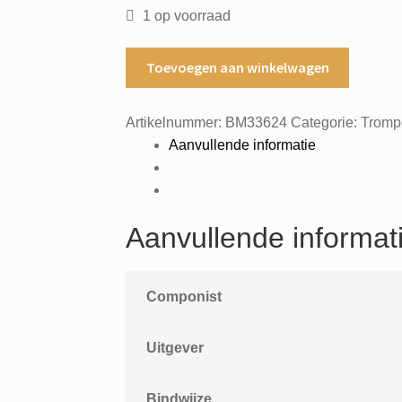
1 op voorraad
The
Toevoegen aan winkelwagen
young
trumpet
Artikelnummer:
BM33624
Categorie:
Tromp
player
Aanvullende informatie
book
1
beginners
aantal
Aanvullende informat
Componist
Uitgever
Bindwijze