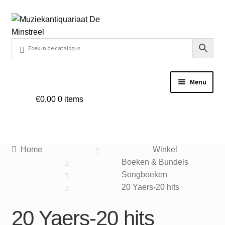
Ga
Ga
door
naar
naar
de
navigatie
inhoud
Menu
€
0,00
0 items
Home
Contact
Home
Winkel
Veel gestelde vragen
Boeken & Bundels
Songboeken
Winkel
20 Yaers-20 hits
20 Yaers-20 hits
Mijn account