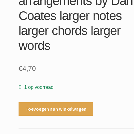
arrangements by Dan
Coates larger notes
larger chords larger
words
€
4,70
1 op voorraad
A
Toevoegen aan winkelwagen
groovy
kind
of