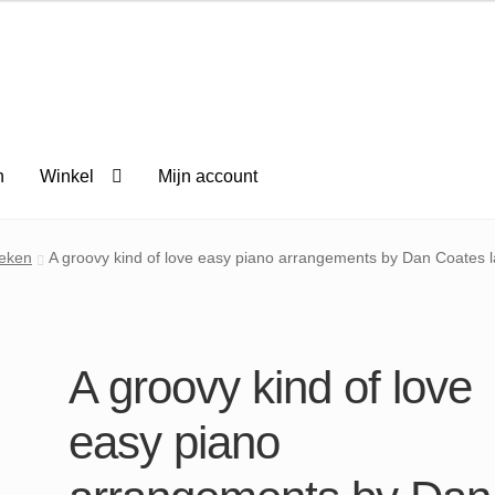
n
Winkel
Mijn account
eken
A groovy kind of love easy piano arrangements by Dan Coates l
A groovy kind of love
easy piano