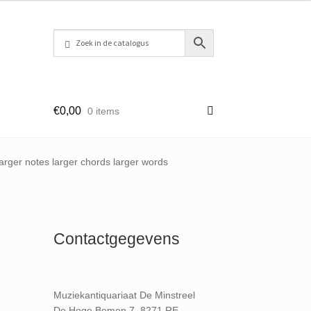
€
0,00
0 items
arger notes larger chords larger words
Contactgegevens
Muziekantiquariaat De Minstreel
De Hoge Bomen 7, 8271 RE