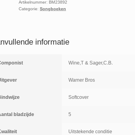
love
Artikelnummer:
BM23892
Categorie:
Songboeken
easy
piano
arrangements
by
Dan
nvullende informatie
Coates
larger
notes
Componist
Wine,T & Sager,C.B.
larger
chords
Uitgever
Warner Bros
larger
words
Bindwijze
Softcover
aantal
antal bladzijde
5
waliteit
Uitstekende conditie