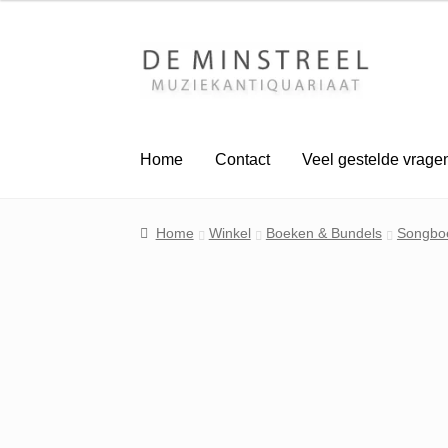
Ga
Ga
door
naar
naar
de
navigatie
inhoud
Home
Contact
Veel gestelde vrage
Home
Winkel
Boeken & Bundels
Songbo