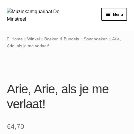
Ga
Ga
Menu
door
naar
naar
de
Home
navigatie
inhoud
Home
Winkel
Boeken & Bundels
Songboeken
Arie,
Arie, als je me verlaat!
Contact
Veel gestelde vragen
Winkel
Arie, Arie, als je me
Mijn account
verlaat!
€
4,70