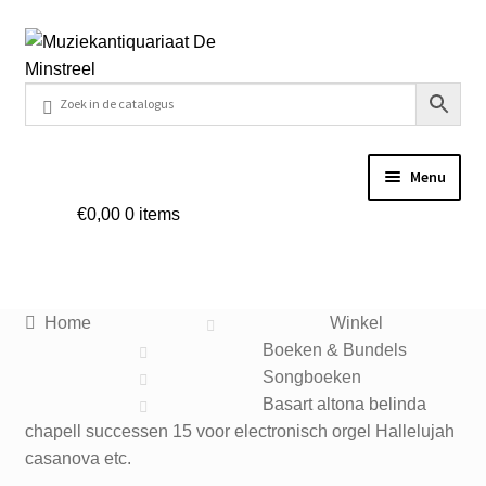
Ga
Ga
door
naar
naar
de
navigatie
inhoud
Menu
€
0,00
0 items
Home
Contact
Home
Winkel
Veel gestelde vragen
Boeken & Bundels
Songboeken
Winkel
Basart altona belinda
chapell successen 15 voor electronisch orgel Hallelujah
casanova etc.
Mijn account