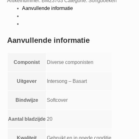
Artikelnummer:
BM23703
Categorie:
Songboeken
chapell
Aanvullende informatie
successen
15
voor
electronisch
Aanvullende informatie
orgel
Hallelujah
casanova
Componist
Diverse componisten
etc.
aantal
Uitgever
Intersong – Basart
Bindwijze
Softcover
Aantal bladzijde
20
Kwaliteit
Gebruikt en in goede conditie