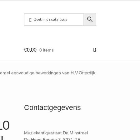
€
0,00
0 items
 orgel eenvoudige bewerkingen van H.V.Otterdijk
Contactgegevens
10
Muziekantiquariaat De Minstreel
De Hoge Bomen 7, 8271 RE