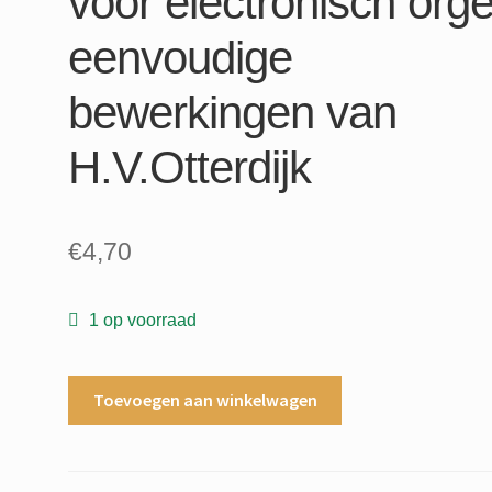
voor electronisch orge
eenvoudige
bewerkingen van
H.V.Otterdijk
€
4,70
1 op voorraad
Basart
Toevoegen aan winkelwagen
Altona
Belinda
Chappell