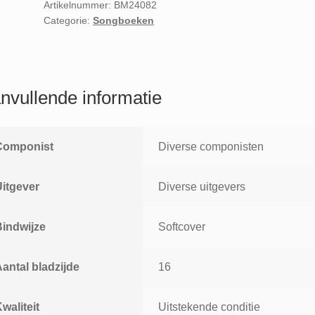
Successen
Artikelnummer:
BM24082
Categorie:
Songboeken
10
voor
electronisch
orgel
eenvoudige
nvullende informatie
bewerkingen
van
H.V.Otterdijk
Componist
Diverse componisten
aantal
Uitgever
Diverse uitgevers
Bindwijze
Softcover
antal bladzijde
16
waliteit
Uitstekende conditie