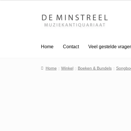
Ga
Ga
door
naar
naar
de
navigatie
inhoud
Home
Contact
Veel gestelde vrage
Home
Winkel
Boeken & Bundels
Songbo