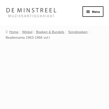
Ga
Ga
Menu
door
naar
naar
de
Home
navigatie
inhoud
Home
Winkel
Boeken & Bundels
Songboeken
Beatlemania 1963-1966 vol.I
Contact
Veel gestelde vragen
Winkel
Mijn account