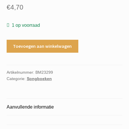
€
4,70
1 op voorraad
Brother
Toevoegen aan winkelwagen
louie
Words
and
Music
Artikelnummer:
BM23299
Categorie:
Songboeken
by
Dieter
Bohlen
aantal
Aanvullende informatie