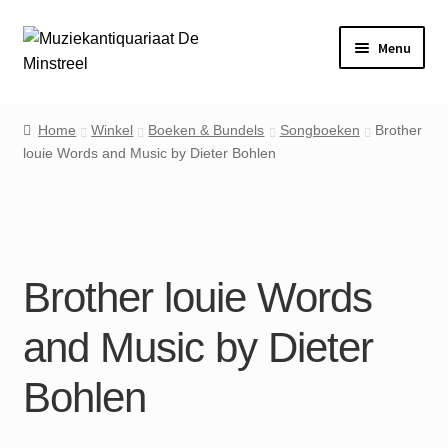
Ga
Ga
Menu
door
naar
naar
de
Home
navigatie
inhoud
Home
Winkel
Boeken & Bundels
Songboeken
Brother
louie Words and Music by Dieter Bohlen
Contact
Veel gestelde vragen
Winkel
Brother louie Words
Mijn account
and Music by Dieter
Bohlen