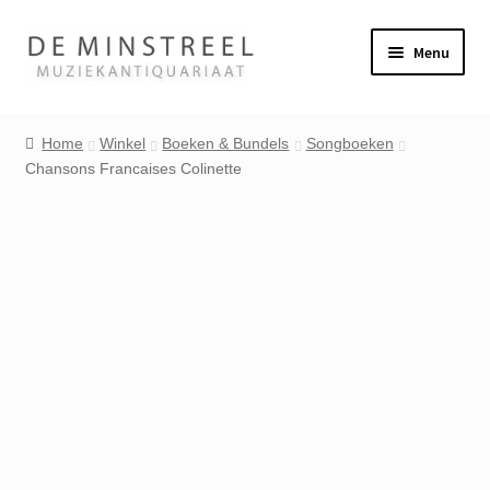
Ga
Ga
Menu
door
naar
naar
de
Home
navigatie
inhoud
Home
Winkel
Boeken & Bundels
Songboeken
Chansons Francaises Colinette
Contact
Veel gestelde vragen
Winkel
Mijn account