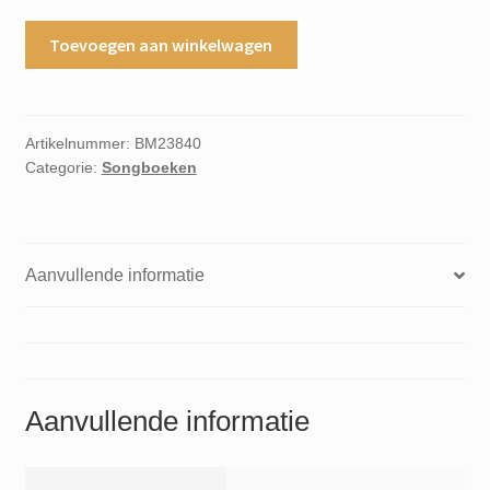
Cheap
Toevoegen aan winkelwagen
sunglasses
As
recorded
by
Artikelnummer:
BM23840
Categorie:
Songboeken
ZZ
Top
aantal
Aanvullende informatie
Aanvullende informatie