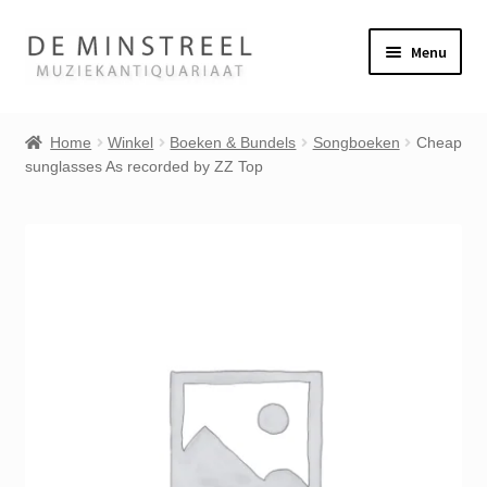
Ga
Ga
Menu
door
naar
naar
de
Home
navigatie
inhoud
Home
Winkel
Boeken & Bundels
Songboeken
Cheap
sunglasses As recorded by ZZ Top
Contact
Veel gestelde vragen
Subme
Winkel
uitvou
Mijn account