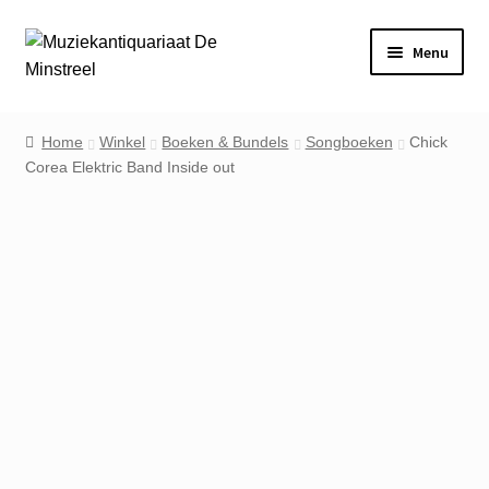
Ga
Ga
Menu
door
naar
naar
de
Home
navigatie
inhoud
Home
Winkel
Boeken & Bundels
Songboeken
Chick
Corea Elektric Band Inside out
Contact
Veel gestelde vragen
Winkel
Mijn account