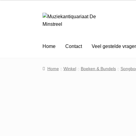
Ga
Ga
door
naar
naar
de
navigatie
inhoud
Home
Contact
Veel gestelde vrage
Home
Winkel
Boeken & Bundels
Songbo