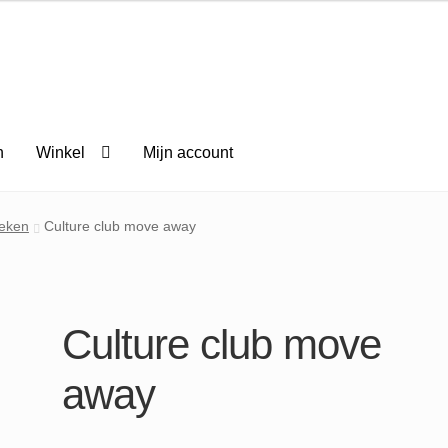
n
Winkel
Mijn account
eken
Culture club move away
Culture club move
away