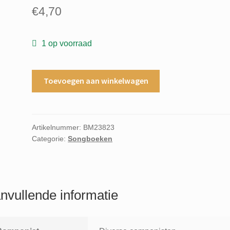
€
4,70
1 op voorraad
Culture
Toevoegen aan winkelwagen
club
move
away
aantal
Artikelnummer:
BM23823
Categorie:
Songboeken
nvullende informatie