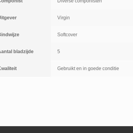
Componist
Diverse componisten
Uitgever
Virgin
Bindwijze
Softcover
antal bladzijde
5
waliteit
Gebruikt en in goede conditie