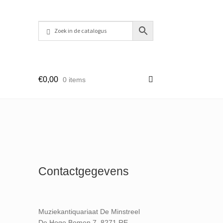
€
0,00
0 items
Contactgegevens
Muziekantiquariaat De Minstreel
De Hoge Bomen 7, 8271 RE