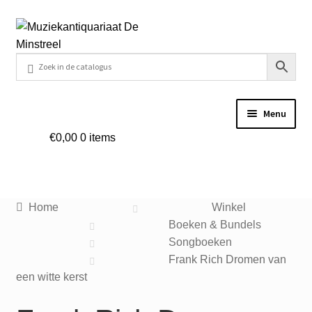
Ga
Ga
door
naar
naar
de
navigatie
inhoud
Menu
€
0,00
0 items
Home
Contact
Home
Winkel
Veel gestelde vragen
Boeken & Bundels
Songboeken
Winkel
Frank Rich Dromen van
een witte kerst
Mijn account