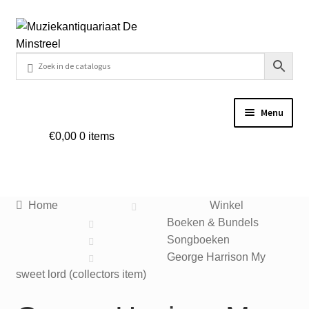
Ga
Ga
door
naar
naar
de
navigatie
inhoud
Menu
€
0,00
0 items
Home
Contact
Home
Winkel
Veel gestelde vragen
Boeken & Bundels
Songboeken
Winkel
George Harrison My
sweet lord (collectors item)
Mijn account