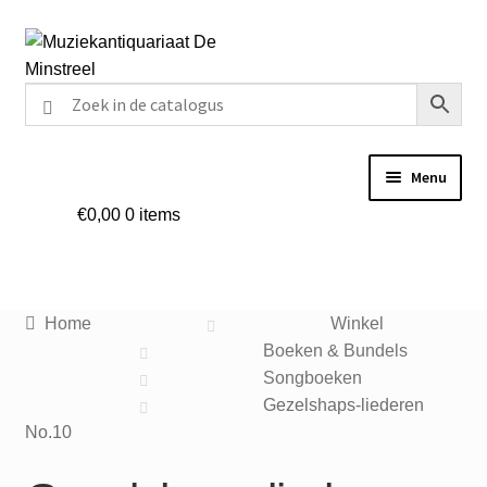
Ga
Ga
door
naar
naar
de
navigatie
inhoud
Menu
€
0,00
0 items
Home
Contact
Home
Winkel
Veel gestelde vragen
Boeken & Bundels
Songboeken
Winkel
Gezelshaps-liederen
No.10
Mijn account