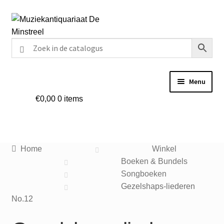
Ga
Ga
door
naar
naar
de
navigatie
inhoud
Menu
€
0,00
0 items
Home
Contact
Home
Winkel
Veel gestelde vragen
Boeken & Bundels
Songboeken
Winkel
Gezelshaps-liederen
No.12
Mijn account