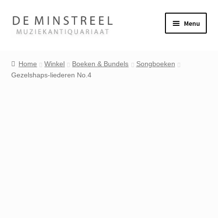
Ga
Ga
Menu
door
naar
naar
de
Home
navigatie
inhoud
Home
Winkel
Boeken & Bundels
Songboeken
Gezelshaps-liederen No.4
Contact
Veel gestelde vragen
Winkel
Mijn account