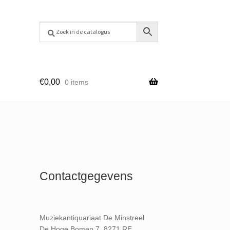
€
0,00
0 items
Contactgegevens
Muziekantiquariaat De Minstreel
De Hoge Bomen 7, 8271 RE