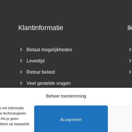
Klantinformatie
I
Betaal mogelijkheden
Levertijd
Retour beleid
Veel gestelde vragen
Beheer toestemming
s om informatie
ze technologieën
Accepteren
 Als je geen
aat De Minstreel ~ Kvk nummer: 05080117 ~ BTW-nr: NL1494.2
hebben op bepaalde