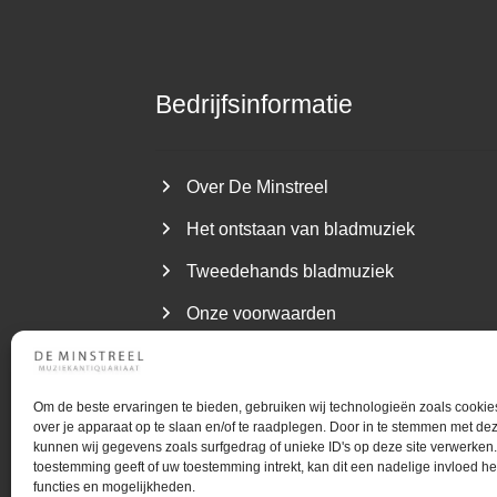
Bedrijfsinformatie
Over De Minstreel
Het ontstaan van bladmuziek
Tweedehands bladmuziek
Onze voorwaarden
Om de beste ervaringen te bieden, gebruiken wij technologieën zoals cookie
over je apparaat op te slaan en/of te raadplegen. Door in te stemmen met de
kunnen wij gegevens zoals surfgedrag of unieke ID's op deze site verwerken.
©
Gebruiktebladmuziek.nl
Muziekantiquari
toestemming geeft of uw toestemming intrekt, kan dit een nadelige invloed 
functies en mogelijkheden.