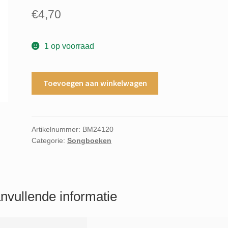
€
4,70
1 op voorraad
Giant
Toevoegen aan winkelwagen
steps
another
lover
aantal
Artikelnummer:
BM24120
Categorie:
Songboeken
nvullende informatie