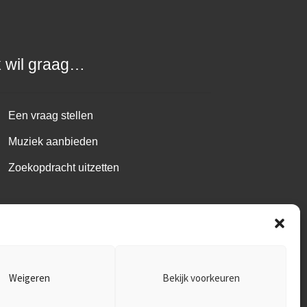
k wil graag…
Een vraag stellen
Muziek aanbieden
Zoekopdracht uitzetten
Weigeren
Bekijk voorkeuren
1.485.B01 ~
Disclaimer
~
Privacy policy