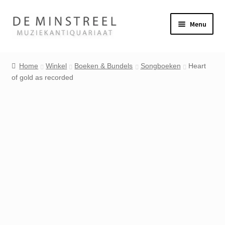
Ga
Ga
Menu
door
naar
naar
de
Home
navigatie
inhoud
Home
Winkel
Boeken & Bundels
Songboeken
Heart
of gold as recorded
Contact
Veel gestelde vragen
Winkel
Mijn account