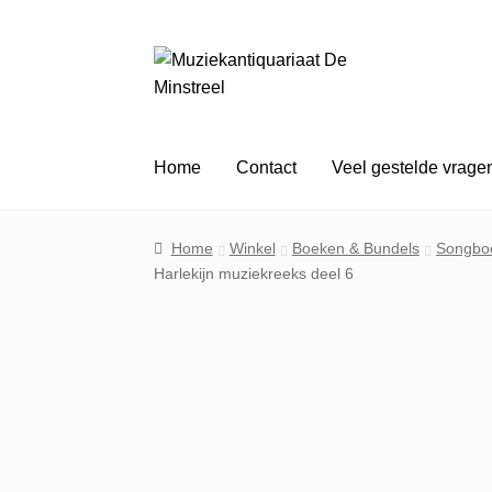
Ga
Ga
door
naar
naar
de
navigatie
inhoud
Home
Contact
Veel gestelde vrage
Home
Winkel
Boeken & Bundels
Songbo
Harlekijn muziekreeks deel 6