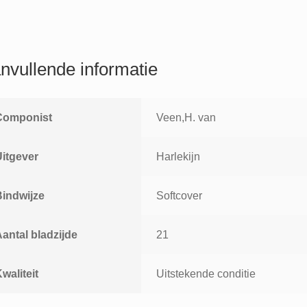
nvullende informatie
Componist
Veen,H. van
Uitgever
Harlekijn
Bindwijze
Softcover
antal bladzijde
21
waliteit
Uitstekende conditie