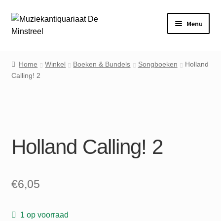
Ga
Ga
Menu
door
naar
naar
de
Home
navigatie
inhoud
Home
Winkel
Boeken & Bundels
Songboeken
Holland
Calling! 2
Contact
Veel gestelde vragen
Winkel
Holland Calling! 2
Mijn account
€
6,05
1 op voorraad