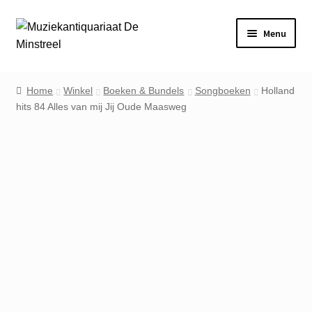
Ga
Ga
Menu
door
naar
naar
de
Home
navigatie
inhoud
Home
Winkel
Boeken & Bundels
Songboeken
Holland
hits 84 Alles van mij Jij Oude Maasweg
Contact
Veel gestelde vragen
Winkel
Mijn account