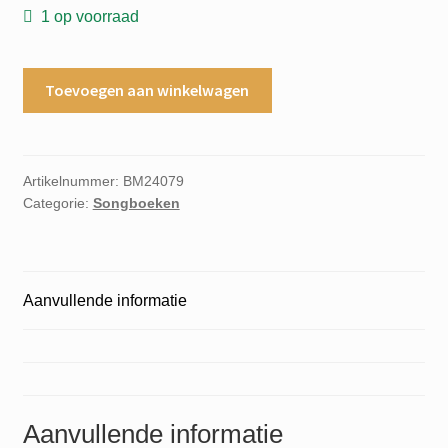
1 op voorraad
Holland
Toevoegen aan winkelwagen
hits
84
Alles
van
Artikelnummer:
BM24079
Categorie:
Songboeken
mij
Jij
Oude
Maasweg
Aanvullende informatie
aantal
Aanvullende informatie