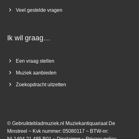
Veel gestelde vragen
Ik wil graag…
Een vraag stellen
Muziek aanbieden
Zoekopdracht uitzetten
©
Gebruiktebladmuziek.nl
Muziekantiquariaat De
Minstreel ~ Kvk nummer: 05080117 ~ BTW-nr:
NL1494.21.485.B01 ~
Disclaimer
~
Privacy policy