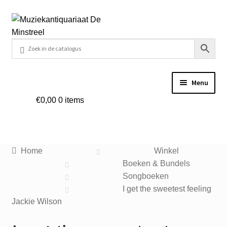
Ga
Ga
door
naar
naar
de
navigatie
inhoud
Menu
€
0,00
0 items
Home
Contact
Home
Winkel
Veel gestelde vragen
Boeken & Bundels
Songboeken
Winkel
I get the sweetest feeling
Jackie Wilson
Mijn account