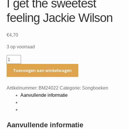
I get the sweetest
feeling Jackie Wilson
€
4,70
3 op voorraad
I
get
Toevoegen aan winkelwagen
the
sweetest
feeling
Artikelnummer:
BM24022
Categorie:
Songboeken
Jackie
Aanvullende informatie
Wilson
aantal
Aanvullende informatie