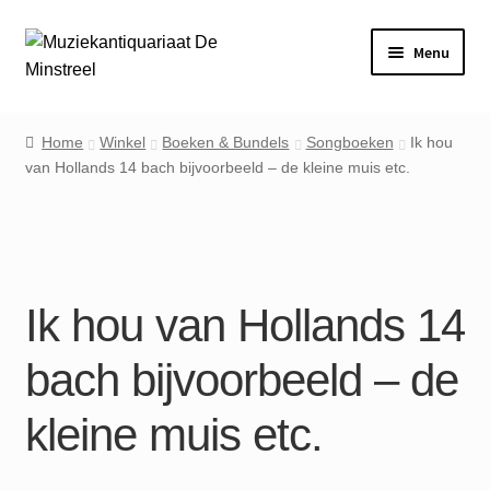
Ga
Ga
Menu
door
naar
naar
de
Home
navigatie
inhoud
Home
Winkel
Boeken & Bundels
Songboeken
Ik hou
van Hollands 14 bach bijvoorbeeld – de kleine muis etc.
Contact
Veel gestelde vragen
Winkel
Ik hou van Hollands 14
Mijn account
bach bijvoorbeeld – de
kleine muis etc.