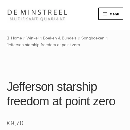
Ga
Ga
Menu
door
naar
naar
de
Home
navigatie
inhoud
Home
Winkel
Boeken & Bundels
Songboeken
Jefferson starship freedom at point zero
Contact
Veel gestelde vragen
Winkel
Jefferson starship
Mijn account
freedom at point zero
€
9,70