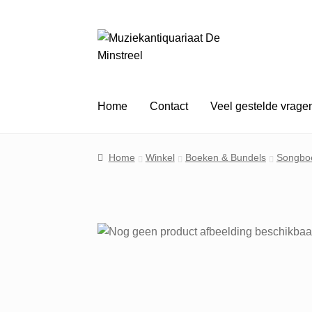
Ga
Ga
door
naar
naar
de
navigatie
inhoud
Home
Contact
Veel gestelde vrage
Home
Winkel
Boeken & Bundels
Songbo