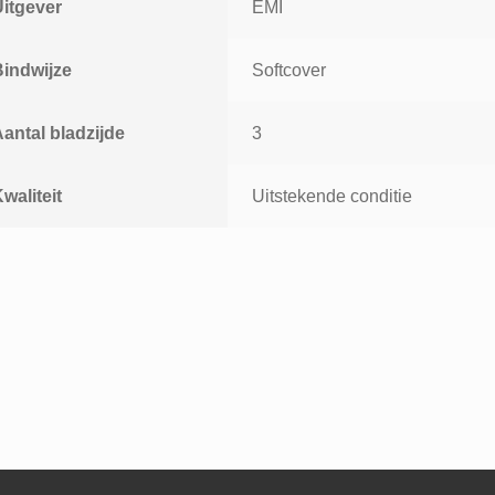
Uitgever
EMI
Bindwijze
Softcover
antal bladzijde
3
waliteit
Uitstekende conditie