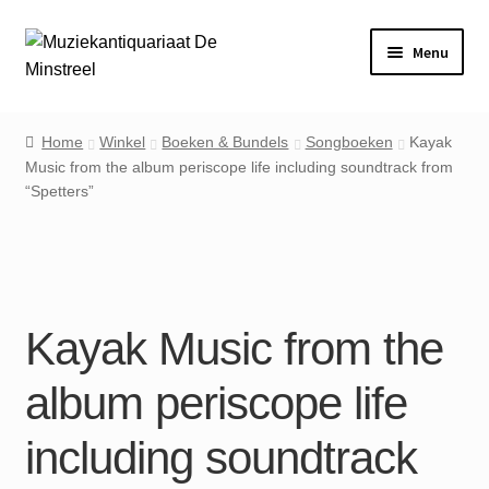
Ga
Ga
Menu
door
naar
naar
de
Home
navigatie
inhoud
Home
Winkel
Boeken & Bundels
Songboeken
Kayak
Music from the album periscope life including soundtrack from
Contact
“Spetters”
Veel gestelde vragen
Winkel
Kayak Music from the
Mijn account
album periscope life
including soundtrack