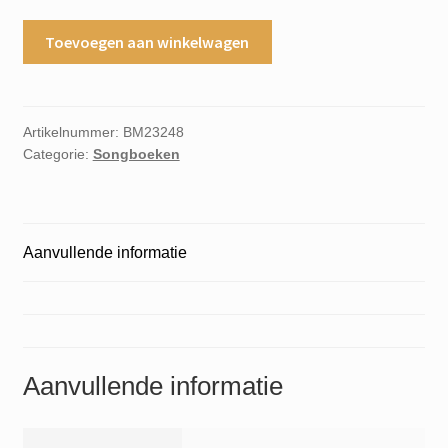
Kylie
Toevoegen aan winkelwagen
Minogue
the
locomotion
aantal
Artikelnummer:
BM23248
Categorie:
Songboeken
Aanvullende informatie
Aanvullende informatie