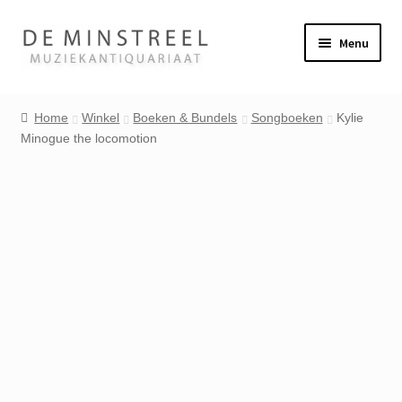
Ga
Ga
Menu
door
naar
naar
de
Home
navigatie
inhoud
Home
Winkel
Boeken & Bundels
Songboeken
Kylie
Minogue the locomotion
Contact
Veel gestelde vragen
Winkel
Mijn account