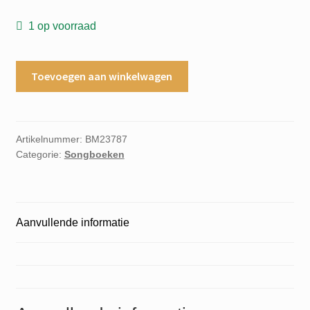
1 op voorraad
Like
Toevoegen aan winkelwagen
to
get
to
know
Artikelnummer:
BM23787
Categorie:
Songboeken
you
well
aantal
Aanvullende informatie