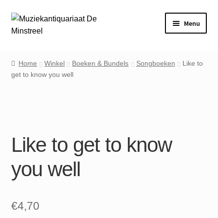
Ga
Ga
Menu
door
naar
naar
de
Home
navigatie
inhoud
Home
Winkel
Boeken & Bundels
Songboeken
Like to
get to know you well
Contact
Veel gestelde vragen
Winkel
Like to get to know
Mijn account
you well
€
4,70