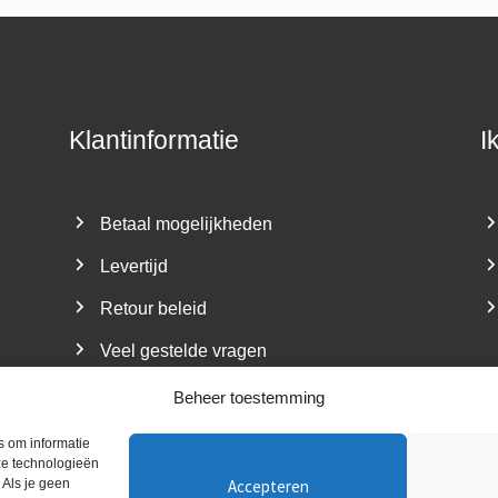
Klantinformatie
I
Betaal mogelijkheden
Levertijd
Retour beleid
Veel gestelde vragen
Beheer toestemming
s om informatie
ze technologieën
Accepteren
 Als je geen
aat De Minstreel ~ Kvk nummer: 05080117 ~ BTW-nr: NL1494.2