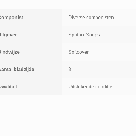
Componist
Diverse componisten
Uitgever
Sputnik Songs
Bindwijze
Softcover
antal bladzijde
8
waliteit
Uitstekende conditie