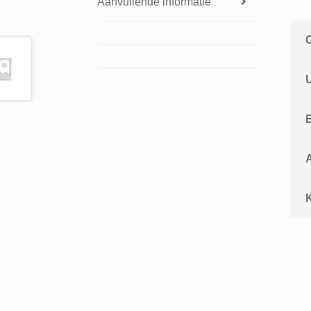
Aanvullende informatie
A
K