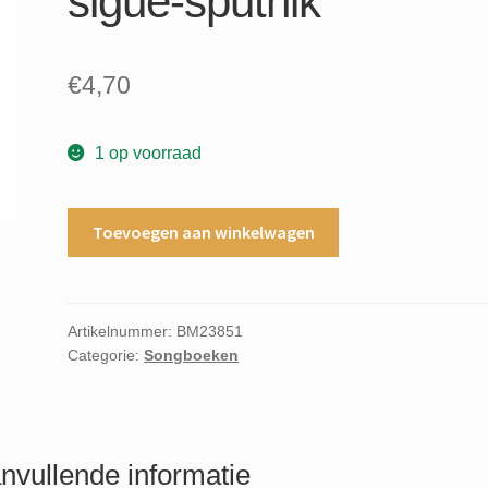
sigue-sputnik
€
4,70
1 op voorraad
Love
Toevoegen aan winkelwagen
missile
FI-
II
recorded
Artikelnummer:
BM23851
Categorie:
Songboeken
by
Sigue-
sigue-
sputnik
aantal
nvullende informatie