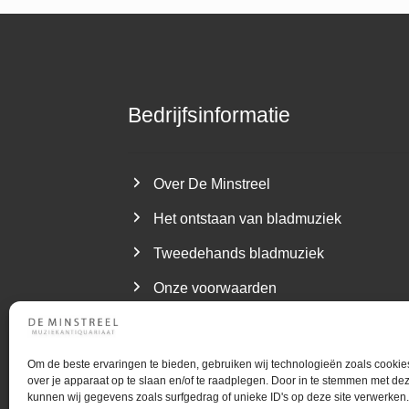
Bedrijfsinformatie
Over De Minstreel
Het ontstaan van bladmuziek
Tweedehands bladmuziek
Onze voorwaarden
Om de beste ervaringen te bieden, gebruiken wij technologieën zoals cookie
over je apparaat op te slaan en/of te raadplegen. Door in te stemmen met de
kunnen wij gegevens zoals surfgedrag of unieke ID's op deze site verwerken.
©
Gebruiktebladmuziek.nl
Muziekantiquari