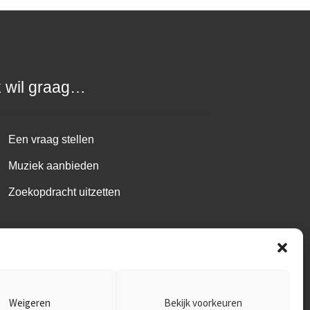
k wil graag…
Een vraag stellen
Muziek aanbieden
Zoekopdracht uitzetten
Weigeren
Bekijk voorkeuren
1.485.B01 ~
Disclaimer
~
Privacy policy