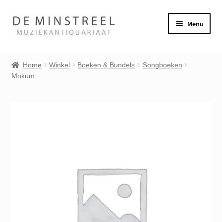
Ga
Ga
Menu
door
naar
naar
de
Home
navigatie
inhoud
Home
Winkel
Boeken & Bundels
Songboeken
Mokum
Contact
Veel gestelde vragen
Subme
Winkel
uitvou
Mijn account