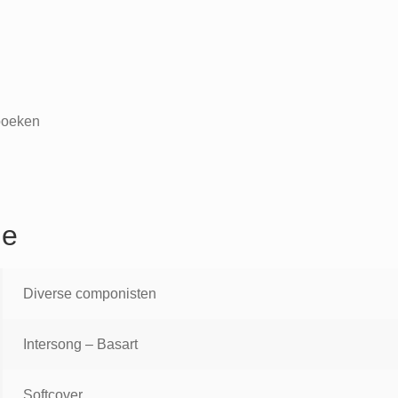
oeken
ie
Diverse componisten
Intersong – Basart
Softcover