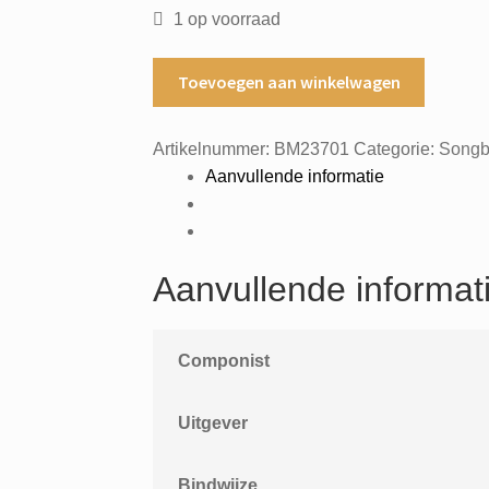
1 op voorraad
Nederlandse
Toevoegen aan winkelwagen
top
10
Artikelnummer:
BM23701
Categorie:
Songb
deel
Aanvullende informatie
4
aantal
Aanvullende informat
Componist
Uitgever
Bindwijze