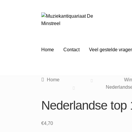
Ga
Ga
door
naar
naar
de
navigatie
inhoud
Home
Contact
Veel gestelde vrage
Home
Win
Nederlandse
Nederlandse top 
€
4,70