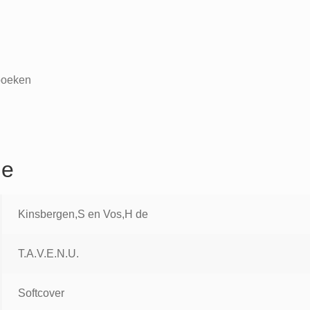
oeken
ie
Kinsbergen,S en Vos,H de
T.A.V.E.N.U.
Softcover