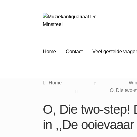
Ga
Ga
door
naar
naar
de
navigatie
inhoud
Home
Contact
Veel gestelde vrage
Home
Win
O, Die two-s
O, Die two-step! 
in ,,De ooievaaar 