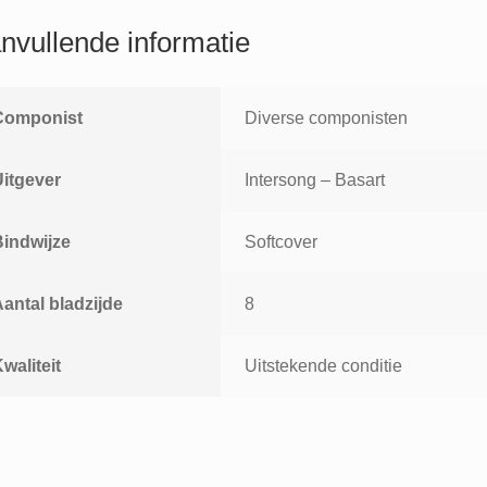
you
say
nvullende informatie
goodbye
oh
happy
Componist
Diverse componisten
days
aantal
Uitgever
Intersong – Basart
Bindwijze
Softcover
antal bladzijde
8
waliteit
Uitstekende conditie