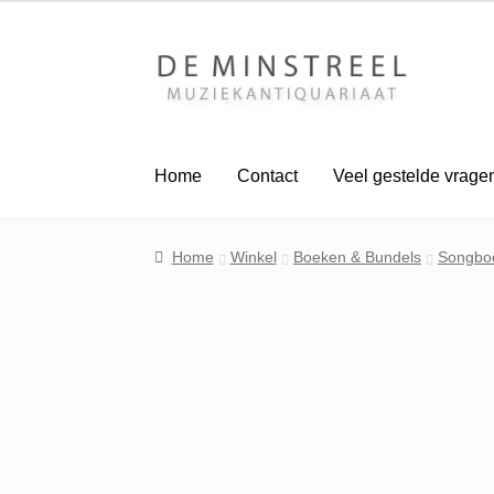
Ga
Ga
door
naar
naar
de
navigatie
inhoud
Home
Contact
Veel gestelde vrage
Home
Winkel
Boeken & Bundels
Songbo