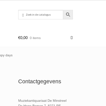
€
0,00
0 items
ppy days
Contactgegevens
Muziekantiquariaat De Minstreel
De Hoge Bomen 7, 8271 RE