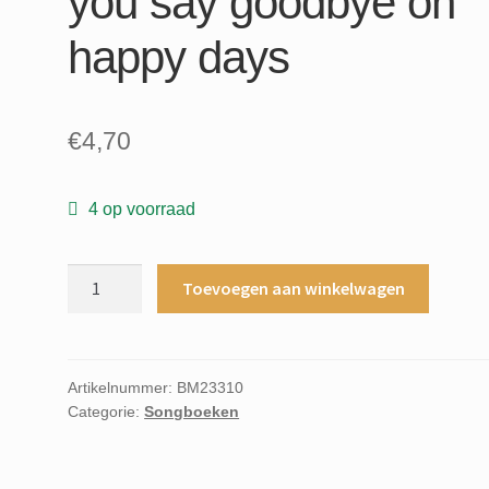
you say goodbye oh
happy days
€
4,70
4 op voorraad
Oud
Toevoegen aan winkelwagen
goud
6
have
naguila
Artikelnummer:
BM23310
Categorie:
Songboeken
from
the
time