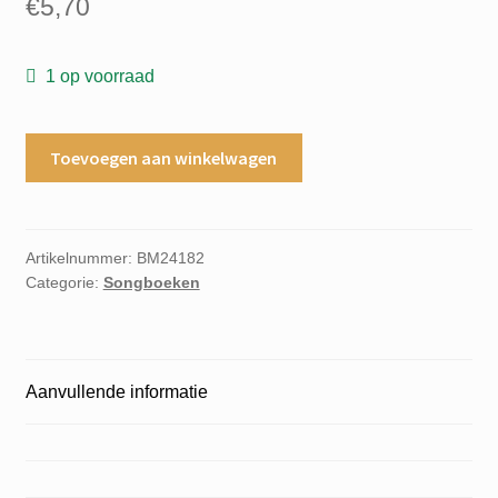
€
5,70
1 op voorraad
Play
Toevoegen aan winkelwagen
all
the
music
in
Artikelnummer:
BM24182
Categorie:
Songboeken
this
book
with
these
Aanvullende informatie
3
chords
book
4