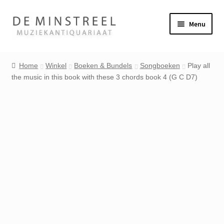
Ga
Ga
Menu
door
naar
naar
de
Home
navigatie
inhoud
Home
Winkel
Boeken & Bundels
Songboeken
Play all
the music in this book with these 3 chords book 4 (G C D7)
Contact
Veel gestelde vragen
Winkel
Mijn account