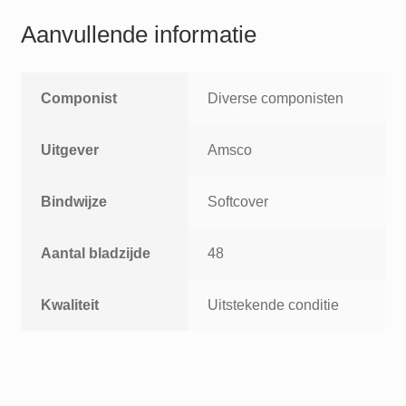
(G
Aanvullende informatie
C
D7)
aantal
Componist
Diverse componisten
Uitgever
Amsco
Bindwijze
Softcover
Aantal bladzijde
48
Kwaliteit
Uitstekende conditie