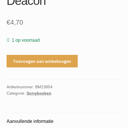
Deacon
€
4,70
1 op voorraad
Queen
Toevoegen aan winkelwagen
Friends
will
be
friends
Artikelnummer:
BM23854
Categorie:
Songboeken
words
and
music
by
Aanvullende informatie
Freddie