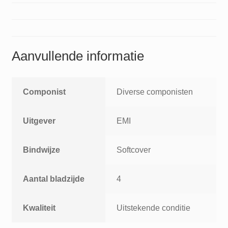
Mercury
and
John
Deacon
Aanvullende informatie
aantal
Componist
Diverse componisten
Uitgever
EMI
Bindwijze
Softcover
Aantal bladzijde
4
Kwaliteit
Uitstekende conditie