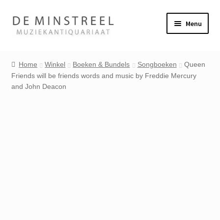
Ga
Ga
Menu
door
naar
naar
de
Home
navigatie
inhoud
Home
Winkel
Boeken & Bundels
Songboeken
Queen
Friends will be friends words and music by Freddie Mercury
Contact
and John Deacon
Veel gestelde vragen
Winkel
Mijn account