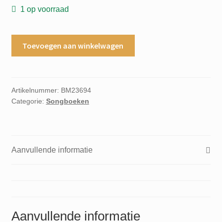
1 op voorraad
Robbie
Toevoegen aan winkelwagen
Williams
rudebox
piano/vocal/guitar
aantal
Artikelnummer:
BM23694
Categorie:
Songboeken
Aanvullende informatie
Aanvullende informatie