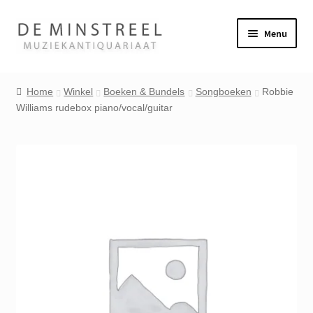
Ga
Ga
Menu
door
naar
naar
de
Home
navigatie
inhoud
Home
Winkel
Boeken & Bundels
Songboeken
Robbie
Williams rudebox piano/vocal/guitar
Contact
Veel gestelde vragen
Winkel
Mijn account