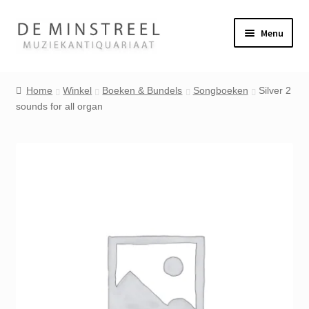
Ga
Ga
Menu
door
naar
naar
de
Home
navigatie
inhoud
Home
Winkel
Boeken & Bundels
Songboeken
Silver 2
sounds for all organ
Contact
Veel gestelde vragen
Winkel
Mijn account