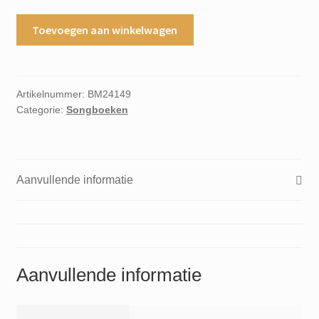
Silver
Toevoegen aan winkelwagen
2
sounds
for
all
Artikelnummer:
BM24149
Categorie:
Songboeken
organ
aantal
Aanvullende informatie
Aanvullende informatie