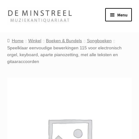
Ga
Ga
Menu
door
naar
naar
de
Home
navigatie
inhoud
Home
Winkel
Boeken & Bundels
Songboeken
Speelklaar eenvoudige bewerkingen 115 voor electronisch
Contact
orgel, keyboard, aparte pianozetting, met alle teksten en
gitaaraccoorden
Veel gestelde vragen
Winkel
Mijn account