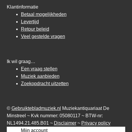
Klantinformatie
Betaal mogelijkheden
Levertijd
Retour beleid
Veel gestelde vragen
Ik wil graag…
Een vraag stellen
Muziek aanbieden
Zoekopdracht uitzetten
©
Gebruiktebladmuziek.nl
Muziekantiquariaat De
Minstreel ~ Kvk nummer: 05080117 ~ BTW-nr:
NL1494.21.485.B01 ~
Disclaimer
~
Privacy policy
Mijn account