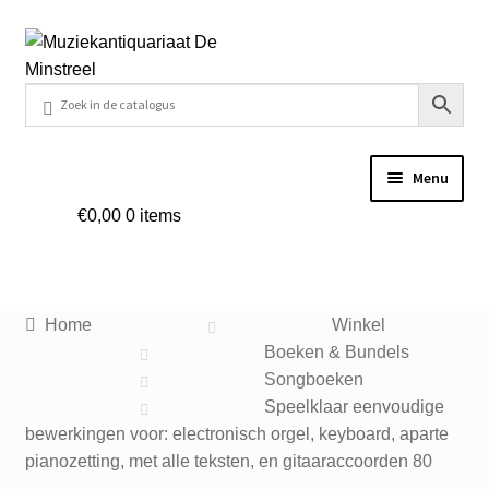
Ga
Ga
door
naar
naar
de
navigatie
inhoud
Menu
€
0,00
0 items
Home
Contact
Home
Winkel
Veel gestelde vragen
Boeken & Bundels
Songboeken
Winkel
Speelklaar eenvoudige
bewerkingen voor: electronisch orgel, keyboard, aparte
pianozetting, met alle teksten, en gitaaraccoorden 80
Mijn account