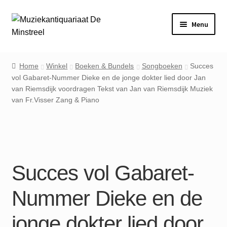
Ga
Ga
Menu
door
naar
naar
de
Home
navigatie
inhoud
Home
Winkel
Boeken & Bundels
Songboeken
Succes
vol Gabaret-Nummer Dieke en de jonge dokter lied door Jan
Contact
van Riemsdijk voordragen Tekst van Jan van Riemsdijk Muziek
van Fr.Visser Zang & Piano
Veel gestelde vragen
Winkel
Mijn account
Succes vol Gabaret-
Nummer Dieke en de
jonge dokter lied door