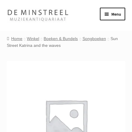
Ga
Ga
Menu
door
naar
naar
de
Home
navigatie
inhoud
Home
Winkel
Boeken & Bundels
Songboeken
Sun
Street Katrina and the waves
Contact
Veel gestelde vragen
Winkel
Mijn account