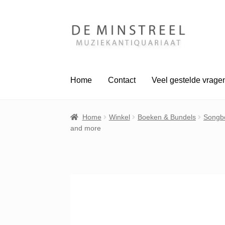
Ga
Ga
door
naar
naar
de
navigatie
inhoud
Home
Contact
Veel gestelde vrage
Home
Winkel
Boeken & Bundels
Songb
and more