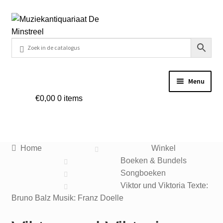
Ga
Ga
door
naar
naar
de
navigatie
inhoud
Menu
€
0,00
0 items
Home
Contact
Home
Winkel
Veel gestelde vragen
Boeken & Bundels
Songboeken
Winkel
Viktor und Viktoria Texte:
Bruno Balz Musik: Franz Doelle
Mijn account