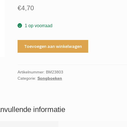
€
4,70
1 op voorraad
We
Toevoegen aan winkelwagen
sail
on
the
stormy
Artikelnummer:
BM23803
Categorie:
Songboeken
waters
Gary
Clark
aantal
nvullende informatie