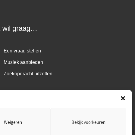
k wil graag…
Een vraag stellen
Muziek aanbieden
Zoekopdracht uitzetten
Weigeren
Bekijk voorkeuren
1.485.B01 ~
Disclaimer
~
Privacy policy