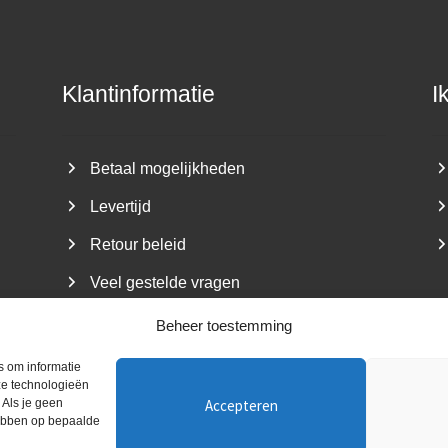
Klantinformatie
I
Betaal mogelijkheden
Levertijd
Retour beleid
Veel gestelde vragen
Beheer toestemming
s om informatie
ze technologieën
Accepteren
 Als je geen
aat De Minstreel ~ Kvk nummer: 05080117 ~ BTW-nr: NL1494.2
hebben op bepaalde