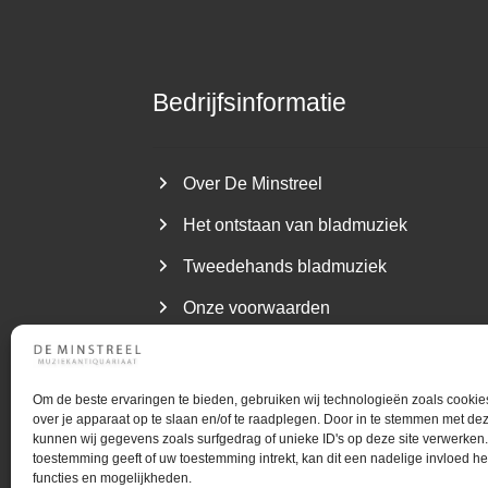
Bedrijfsinformatie
Over De Minstreel
Het ontstaan van bladmuziek
Tweedehands bladmuziek
Onze voorwaarden
Om de beste ervaringen te bieden, gebruiken wij technologieën zoals cookie
over je apparaat op te slaan en/of te raadplegen. Door in te stemmen met de
kunnen wij gegevens zoals surfgedrag of unieke ID's op deze site verwerken.
©
Gebruiktebladmuziek.nl
Muziekantiquari
toestemming geeft of uw toestemming intrekt, kan dit een nadelige invloed 
functies en mogelijkheden.