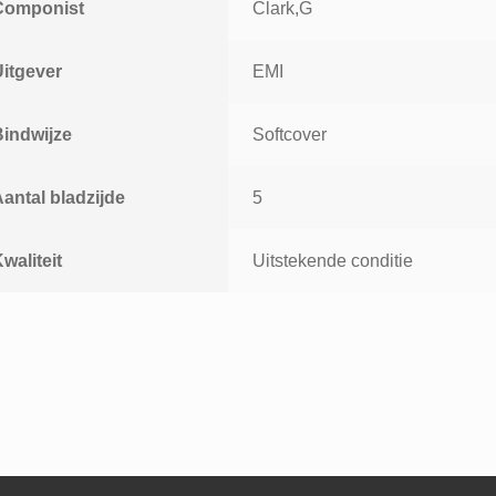
Componist
Clark,G
Uitgever
EMI
Bindwijze
Softcover
antal bladzijde
5
waliteit
Uitstekende conditie