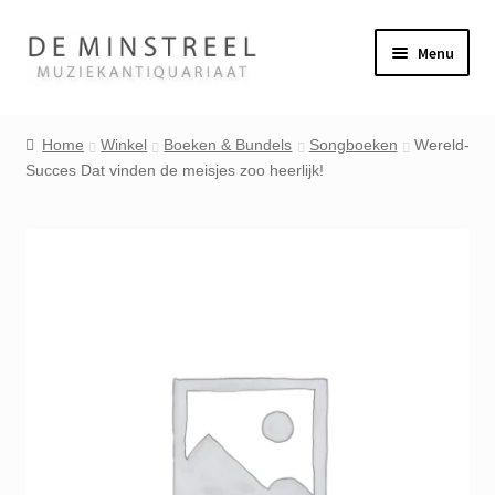
Ga
Ga
Menu
door
naar
naar
de
Home
navigatie
inhoud
Home
Winkel
Boeken & Bundels
Songboeken
Wereld-
Succes Dat vinden de meisjes zoo heerlijk!
Contact
Veel gestelde vragen
Winkel
Mijn account