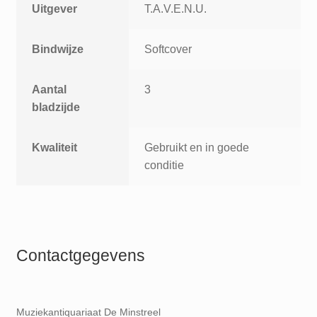
Uitgever
T.A.V.E.N.U.
Bindwijze
Softcover
Aantal
3
bladzijde
Kwaliteit
Gebruikt en in goede
conditie
Contactgegevens
Muziekantiquariaat De Minstreel